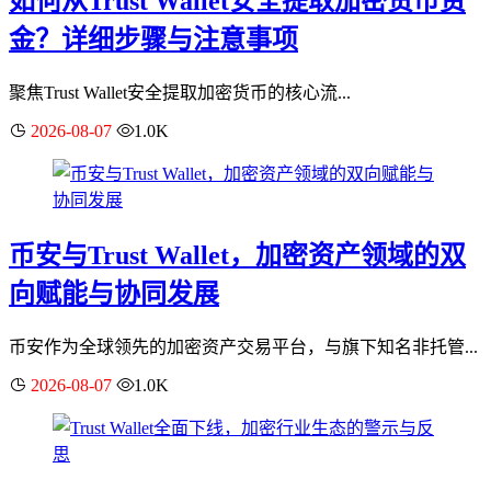
如何从Trust Wallet安全提取加密货币资
金？详细步骤与注意事项
聚焦Trust Wallet安全提取加密货币的核心流...
2026-08-07
1.0K
币安与Trust Wallet，加密资产领域的双
向赋能与协同发展
币安作为全球领先的加密资产交易平台，与旗下知名非托管...
2026-08-07
1.0K