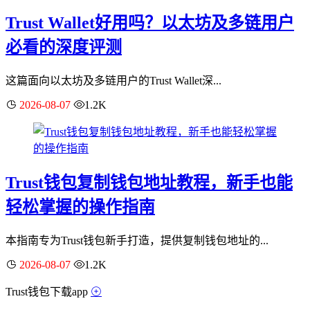
Trust Wallet好用吗？以太坊及多链用户
必看的深度评测
这篇面向以太坊及多链用户的Trust Wallet深...
2026-08-07
1.2K
Trust钱包复制钱包地址教程，新手也能
轻松掌握的操作指南
本指南专为Trust钱包新手打造，提供复制钱包地址的...
2026-08-07
1.2K
Trust钱包下载app