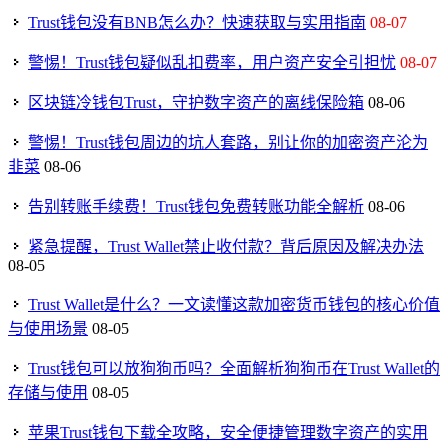
Trust钱包没有BNB怎么办？快速获取与实用指南
08-07
警惕！Trust钱包疑似乱扣费率，用户资产安全引担忧
08-07
区块链冷钱包Trust，守护数字资产的离线保险箱
08-06
警惕！Trust钱包周边的坑人套路，别让你的加密资产沦为
韭菜
08-06
告别转账手续费！Trust钱包免费转账功能全解析
08-06
紧急提醒，Trust Wallet禁止收付款？背后原因及解决办法
08-05
Trust Wallet是什么？一文读懂这款加密货币钱包的核心价值
与使用场景
08-05
Trust钱包可以放狗狗币吗？全面解析狗狗币在Trust Wallet的
存储与使用
08-05
苹果Trust钱包下载全攻略，安全便捷管理数字资产的实用