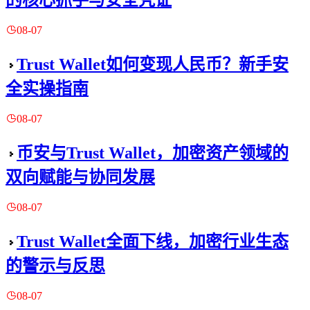
的核心抓手与安全凭证
08-07
Trust Wallet如何变现人民币？新手安
全实操指南
08-07
币安与Trust Wallet，加密资产领域的
双向赋能与协同发展
08-07
Trust Wallet全面下线，加密行业生态
的警示与反思
08-07