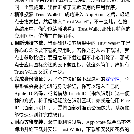
Store 可是苹果设备下载各类应用的官方指定渠道，就如
同一个宝藏库，里面汇聚了无数实用的应用程序。
精准搜索 Trust Wallet
：成功进入 App Store 之后，轻轻
点击搜索栏，然后输入“Trust Wallet”，不一会儿，在搜
索结果中，你便能清晰地看到 Trust Wallet 那独具特色的
应用图标，仿佛在向你招手。
果断选择下载
：当你确认搜索结果中的 Trust Wallet 正是
你心心念念要下载的应用时，若你之前从未下载过，就
点击获取按钮；要是之前下载过但不小心删除了，那就
点击应用图标旁边的云下载图标，就这么简单，离拥有
Trust Wallet 又近了一步。
完成身份验证
：为了全方位确保下载过程的
安全性
，苹
果系统会要求你进行身份验证，你可以输入自己的
Apple ID 密码，或者借助 Touch ID（指纹识别）这一便
捷的方式，将手指轻轻放在识别区域；亦或是使用 Face
ID（面部识别），只需将面部对准设备摄像头，系统便
能快速识别并完成验证。
耐心等待安装
：验证顺利通过后，App Store 就会马不停
蹄地开始下载并安装 Trust Wallet，下载和安装所花费的