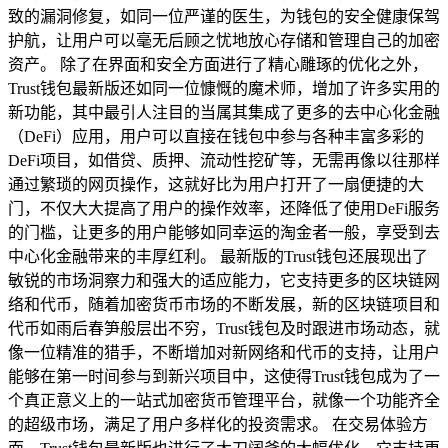
致的漏洞修复，如同一位严谨的医生，为钱包的安全健康保驾
护航，让用户可以毫无后顾之忧地放心存储和管理自己的加密
资产。 除了在界面和安全方面进行了精心雕琢的优化之外，
Trust钱包最新版还如同一位慷慨的魔术师，增加了许多实用的
新功能，其中最引人注目的当属其集成了更多的去中心化金融
（DeFi）应用，用户可以直接在钱包中参与各种丰富多彩的
DeFi项目，如借贷、质押、流动性挖矿等，无需再像以往那样
通过繁琐的网页操作，这就好比为用户打开了一扇便捷的大
门，不仅大大提高了用户的操作效率，还降低了使用DeFi服务
的门槛，让更多的用户能够如同幸运的淘金者一般，享受到去
中心化金融带来的丰厚红利。 最新版的Trust钱包还展现出了
敏锐的市场洞察力和强大的适应能力，它支持更多的区块链网
络和代币，随着加密货币市场的不断发展，新的区块链项目和
代币如雨后春笋般层出不穷，Trust钱包及时跟进市场动态，就
像一位精准的猎手，不断增加对新网络和代币的支持，让用户
能够在第一时间参与到新兴项目中，这使得Trust钱包成为了一
个真正意义上的一站式加密货币管理平台，就像一个功能齐全
的超级市场，满足了用户多样化的投资需求。 在交易体验方