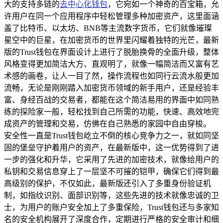
大的支持多链的
去中心化钱包
，它宛如一个神奇的百宝箱，允
许用户在同一个应用程序中轻松管理多种加密资产，这里面涵
盖了比特币、以太坊、BNB等主流数字货币，它们就像璀璨
星空中的巨星，在加密货币的世界里闪耀着独特的光芒，最新
版的Trust钱包在界面设计上进行了脱胎换骨的全面升级，整体
风格变得更加简洁大方、直观明了，就像一幅简洁而又富有艺
术感的画卷，让人一目了然，操作流程也如同行云流水般更加
流畅，无论是刚刚踏入加密货币领域的新手用户，还是经验丰
富、身经百战的交易者，都能在这个简洁易用的界面中如同熟
练的探险家一般，轻松找到自己所需的功能，快速、高效地完
成资产的管理和交易，仿佛在自己熟悉的家园中自由穿梭。
安全性一直是Trust钱包屹立不倒的核心竞争力之一，就如同坚
固的堡垒守护着用户的资产，在最新版中，这一优势得到了进
一步的强化和升华，它采用了先进的加密技术，就像给用户的
私钥和交易信息穿上了一层坚不可摧的铠甲，确保它们得到最
高级别的保护，不仅如此，最新版还引入了多重身份验证机
制，如指纹识别、面部识别等，这些先进的技术就像忠诚的卫
士，为用户的账户安全加上了多重保险，Trust钱包还与多家知
名的安全机构展开了深度合作，定期进行严格的安全审计和细