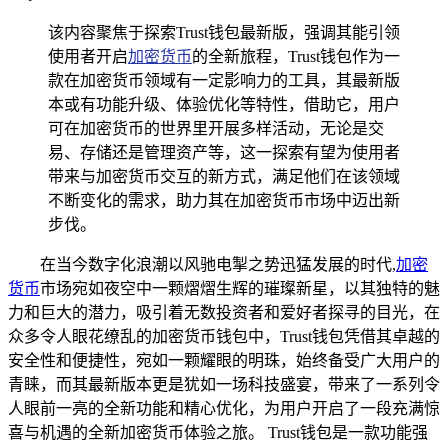
该内容聚焦于探索Trust钱包最新版，强调其能引领
使用者开启
加密货币
的全新旅程，Trust钱包作为一
款在加密货币领域有一定影响力的工具，其最新版
本或有功能升级、体验优化等特性，借助它，用户
可在加密货币的世界里开展多样活动，无论是交
易、存储还是管理资产等，这一探索有望为使用者
带来与加密货币交互的新方式，满足他们在该领域
不断变化的需求，助力其在加密货币市场中迈出新
步伐。
在当今数字化浪潮以风驰电掣之势迅猛发展的时代,
加密
货币
市场宛如夜空中一颗熠熠生辉的璀璨新星，以其独特的魅
力和巨大的潜力，吸引着无数投资者和爱好者探寻的目光，在
众多令人眼花缭乱的加密货币钱包中，Trust钱包凭借其卓越的
安全性和便捷性，宛如一颗耀眼的明珠，始终备受广大用户的
青睐，而其最新版本更是犹如一场科技盛宴，带来了一系列令
人眼前一亮的全新功能和精心优化，为用户开启了一段充满惊
喜与机遇的全新加密货币体验之旅。 Trust钱包是一款功能强