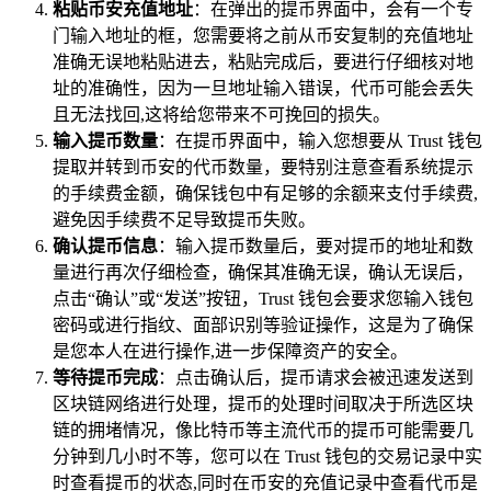
粘贴币安充值地址
：在弹出的提币界面中，会有一个专
门输入地址的框，您需要将之前从币安复制的充值地址
准确无误地粘贴进去，粘贴完成后，要进行仔细核对地
址的准确性，因为一旦地址输入错误，代币可能会丢失
且无法找回,这将给您带来不可挽回的损失。
输入提币数量
：在提币界面中，输入您想要从 Trust 钱包
提取并转到币安的代币数量，要特别注意查看系统提示
的手续费金额，确保钱包中有足够的余额来支付手续费,
避免因手续费不足导致提币失败。
确认提币信息
：输入提币数量后，要对提币的地址和数
量进行再次仔细检查，确保其准确无误，确认无误后，
点击“确认”或“发送”按钮，Trust 钱包会要求您输入钱包
密码或进行指纹、面部识别等验证操作，这是为了确保
是您本人在进行操作,进一步保障资产的安全。
等待提币完成
：点击确认后，提币请求会被迅速发送到
区块链网络进行处理，提币的处理时间取决于所选区块
链的拥堵情况，像比特币等主流代币的提币可能需要几
分钟到几小时不等，您可以在 Trust 钱包的交易记录中实
时查看提币的状态,同时在币安的充值记录中查看代币是