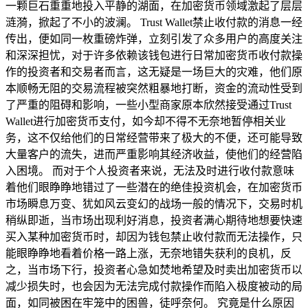
一颗巨石重重地投入平静的湖面，在加密货币领域激起了层层
涟漪，掀起了不小的波澜。 Trust Wallet禁止收付款的消息一经
传出，便如同一枚重磅炸弹，立刻引发了众多用户的高度关注
和深深担忧，对于许多依赖该钱包进行日常加密货币收付款操
作的投资者和交易者而言，这无疑是一场巨大的灾难，他们原
本顺畅无阻的交易流程被突然粗暴地打断，资金的流动性受到
了严重的阻碍和影响，一些小型商家原本欣然接受通过Trust
Wallet进行加密货币支付，如今却不得不无奈地暂停相关业
务，这不仅给他们的日常经营带来了极大的不便，还可能导致
大量客户的流失，进而严重影响其经济收益，使他们的经营陷
入困境。 而对于个人投资者来说，无法及时进行收付款意味
着他们眼睁睁地错过了一些潜在的绝佳投资机会，在加密货币
市场瞬息万变、犹如风云变幻的战场一般的情况下，交易时机
稍纵即逝，当市场出现利好消息，投资者满心期待地想要快速
买入某种加密货币时，却因为钱包禁止收付款而无法操作，只
能眼睁睁地看着价格一路上涨，无奈地错失获利的良机，反
之，当市场下行，投资者心急如焚地希望及时卖出加密货币以
减少损失时，也会因为无法完成付款操作而陷入极度被动的局
面，如同被困在牢笼中的困兽，徒呼奈何。 究竟是什么原因