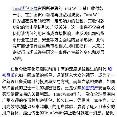
Trust钱包
下载
官网所关联的Trust Wallet禁止收付款
一事，在加密货币领域再度激起波澜，Trust Wallet
作为加密货币领域有一定影响力的钱包，其收付款
功能的禁止举措引发广泛关注，这一事件不仅会对
使用该钱包的用户造成直接影响，也反映出加密货
币行业在监管、安全等方面面临的复杂形势，此情
况可能促使行业重新审视相关规则和操作，未来加
密货币市场或许会因这一事件产生新的变化和发展
动态。
在当今数字化浪潮以前所未有的速度迅猛推进的时代,
加
密货币
宛如一颗璀璨的新星，逐渐跃入大众的视野，成为了一
种新兴且备受瞩目的投资与交易方式，而与之紧密关联、如同
守护宝藏的卫士一般的加密钱包，更是保障
加密资产
安全以及
实现便捷交易的关键利器。 Trust Wallet作为一款在全球范围内
广受欢迎的多币种加密钱包，长久以来，凭借其丰富多样、实
用高效的功能以及卓越非凡的用户体验，赢得了庞大且忠实的
用户群体，最近传出的Trust Wallet禁止收付款这一消息，恰似