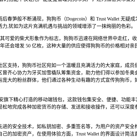
笋般不断涌现，狗狗币（Dogecoin）和 Trust Walle
活力,犹如为这片充满机遇与挑战的领域增添了一抹绚丽的色彩。
，凭借其可爱的柴犬形象作为标志，狗狗币迅速在网络世界中走红
且每年还会增发 50 亿枚，这种大量的供应使得狗狗币的价格相对
社区支持，狗狗币社区宛如一个温暖且充满活力的大家庭，成员
区曾齐心协力为牙买加雪橇队筹集资金，助力他们得以参加冬奥
有庞大的粉丝群体，他们通过各种生动有趣的方式宣传狗狗币，如
，它是币安旗下精心打造的移动端钱包，这款钱包集安全、便捷、功能丰富等
et，能够轻松地完成各种加密货币的存储、发送和接收操作，还可以深
的安全技术，如私钥加密、多重签名等，为用户的资产安全构筑了一道
加密资产，在使用体验方面，Trust Wallet 的界面设