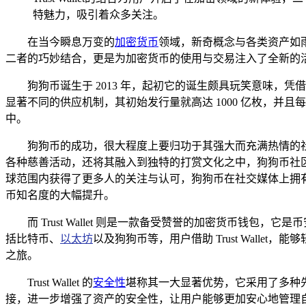
特魅力，吸引着众多关注。
在当今瞬息万变的
加密货币
领域，新奇概念与各类资产如雨后春
二者的巧妙结合，更是为加密货币的使用与交易注入了全新的
狗狗币诞生于 2013 年，起初它的诞生颇具玩笑意味
显著不同的供应机制，其初始发行量就高达 1000 亿枚，并
中。
狗狗币的成功，很大程度上要归功于其强大而充满热情的
各种慈善活动，还将其融入到独特的打赏文化之中，狗狗币社
球范围内获得了更多人的关注与认可，狗狗币在社交媒体上拥
币知名度的大幅提升。
而 Trust Wallet 则是一款备受赞誉的加密货币钱包
括比特币、
以太坊
以及狗狗币等，用户借助 Trust Wall
之旅。
Trust Wallet 的
安全性
堪称其一大显著优势，它采用了多种先进
接，进一步增强了资产的安全性，让用户能够更加安心地管理自己的