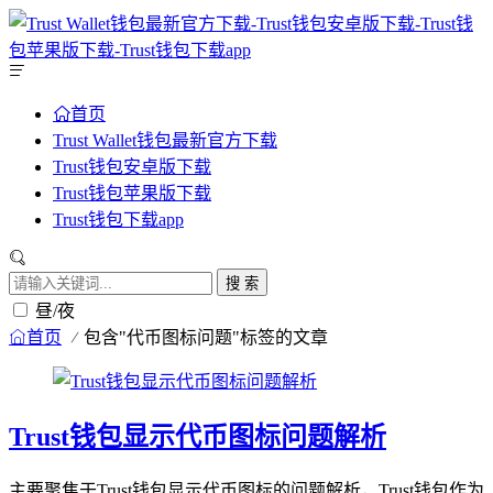
首页
Trust Wallet钱包最新官方下载
Trust钱包安卓版下载
Trust钱包苹果版下载
Trust钱包下载app
搜 索
昼/夜
首页
包含"代币图标问题"标签的文章
Trust钱包显示代币图标问题解析
主要聚焦于Trust钱包显示代币图标的问题解析，Trust钱包作为