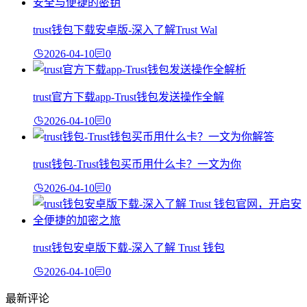
trust钱包下载安卓版-深入了解Trust Wal
2026-04-10
0
trust官方下载app-Trust钱包发送操作全解
2026-04-10
0
trust钱包-Trust钱包买币用什么卡？一文为你
2026-04-10
0
trust钱包安卓版下载-深入了解 Trust 钱包
2026-04-10
0
最新评论