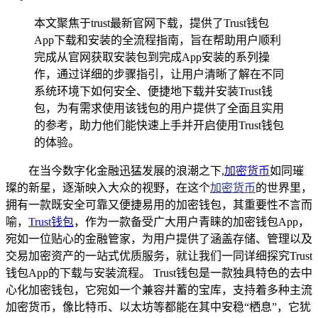
本文聚焦于trust最新官网下载，提供了Trust钱包
App下载和安装的全流程指南，旨在帮助用户顺利
完成从官网获取安装包到完成App安装的系列操
作，通过详细的步骤指引，让用户清晰了解在不同
系统环境下如何安全、便捷地下载并安装Trust钱
包，为有需求使用该钱包的用户提供了全面且实用
的参考，助力他们能快速上手并开启使用Trust钱包
的体验。
在当今数字化金融迅猛发展的浪潮之下,
加密货币
如同璀
璨的新星，逐渐映入大众的视野，在这个
加密货币
的世界里，
拥有一款既安全可靠又便捷易用的加密钱包，其重要性不言而
喻，
Trust钱包
，作为一款备受广大用户青睐的加密钱包App，
宛如一位贴心的金融管家，为用户提供了涵盖存储、管理以及
交易加密资产的一站式优质服务，就让我们一同详细探究Trust
钱包App的下载与安装流程。 Trust钱包是一款独具特色的去中
心化加密钱包，它宛如一个兼容并蓄的宝库，支持着多种主流
加密货币，像比特币、以太坊等都能在其中安稳“栖息”，它犹