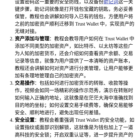
设置密码这一重要的安全防线，以及备份
助记词
这一关
键步骤，助记词就像是打开钱包宝藏的钥匙，务必妥善
保管，教程也会讲解如何导入已有的钱包，方便用户将
之前的加密资产顺利迁移到 Trust Wallet 中，实现资产的
无缝对接。
资产添加与管理
：教程会教导用户如何在 Trust Wallet 中
添加不同类型的加密资产，如比特币、以太坊等这些广
为人知的加密货币，还会介绍如何查看资产余额、交易
记录等信息，就像为用户提供了一本清晰的资产账本，
教程还会讲解如何对资产进行分类管理，让用户能够更
加有条理地管理自己的加密资产。
交易操作
：包括如何进行加密货币的转账、收款等操
作，视频会如同一场精彩的操作示范秀，演示在转账时
如何输入正确的地址，这就像是在茫茫大海中准确找到
目的地的坐标；如何设置交易手续费等，确保交易能够
安全、顺利地进行，避免出现任何差错。
安全设置
：教程会着重强调 Trust Wallet 的安全功能，如
设置指纹或面部识别解锁，这就像是为钱包加上了一道
高科技的安全锁；开启双重认证等，进一步提升资产的