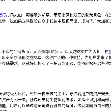
货币
市场宛如一颗璀璨的新星，呈现出蓬勃发展的繁荣景象，在
优势，犹如鹤立鸡群般在众多钱包中脱颖而出，成为了广大加密货币
主流和小众的加密货币，无论是像比特币、以太坊这类广为人知、在
所”，实现安全存储和便捷交易，这种广泛的币种支持，为用户带来
的资产存储需求，这就好比拥有了一把万能钥匙，能够轻松开启各
钱包表现得极为出色，宛如一位忠诚的卫士，守护着用户的资产安
户资产万无一失，钱包还支持生物识别技术，如指纹识别和面部
恢复功能，用户可以通过助记词进行钱包的备份，这就如同为自己