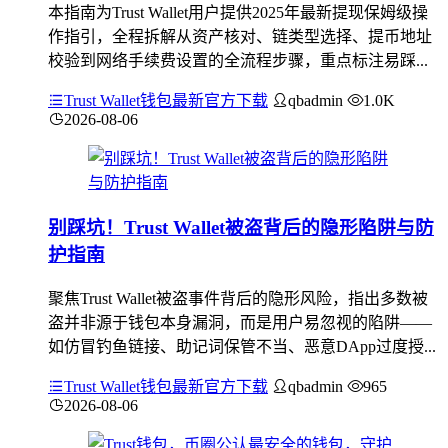
本指南为Trust Wallet用户提供2025年最新提现保姆级操
作指引，全程拆解从资产核对、链类型选择、提币地址
校验到网络手续费设置的全流程步骤，重点标注易踩...
Trust Wallet钱包最新官方下载
qbadmin
1.0K
2026-08-06
别踩坑！Trust Wallet被盗背后的隐形陷阱与防
护指南
聚焦Trust Wallet被盗事件背后的隐形风险，指出多数被
盗并非源于钱包本身漏洞，而是用户易忽视的陷阱——
如仿冒钓鱼链接、助记词保管不当、恶意DApp过度授...
Trust Wallet钱包最新官方下载
qbadmin
965
2026-08-06