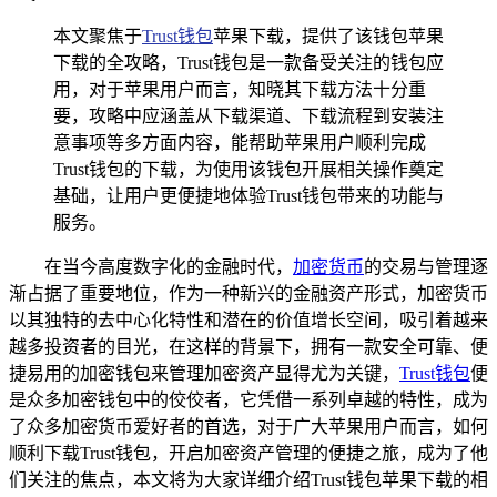
本文聚焦于
Trust钱包
苹果下载，提供了该钱包苹果
下载的全攻略，Trust钱包是一款备受关注的钱包应
用，对于苹果用户而言，知晓其下载方法十分重
要，攻略中应涵盖从下载渠道、下载流程到安装注
意事项等多方面内容，能帮助苹果用户顺利完成
Trust钱包的下载，为使用该钱包开展相关操作奠定
基础，让用户更便捷地体验Trust钱包带来的功能与
服务。
在当今高度数字化的金融时代，
加密货币
的交易与管理逐
渐占据了重要地位，作为一种新兴的金融资产形式，加密货币
以其独特的去中心化特性和潜在的价值增长空间，吸引着越来
越多投资者的目光，在这样的背景下，拥有一款安全可靠、便
捷易用的加密钱包来管理加密资产显得尤为关键，
Trust钱包
便
是众多加密钱包中的佼佼者，它凭借一系列卓越的特性，成为
了众多加密货币爱好者的首选，对于广大苹果用户而言，如何
顺利下载Trust钱包，开启加密资产管理的便捷之旅，成为了他
们关注的焦点，本文将为大家详细介绍Trust钱包苹果下载的相